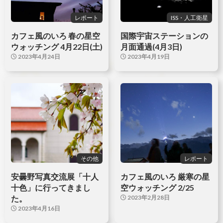
レポート
ISS・人工衛星
カフェ風のいろ 春の星空
国際宇宙ステーションの
ウォッチング 4月22日(土)
月面通過(4月3日)
2023年4月24日
2023年4月19日
その他
レポート
安曇野写真交流展「十人
カフェ風のいろ 厳寒の星
十色」に行ってきまし
空ウォッチング 2/25
た。
2023年2月28日
2023年4月16日