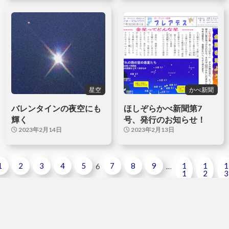
星空
かべ新聞
バレンタインの夜空にも
ほしぞらかべ新聞第7
輝く
号、発行のお知らせ！
2023年2月14日
2023年2月13日
1
2
3
4
5
7
8
9
1
1
1
6
…
1
2
3
検
検索
索