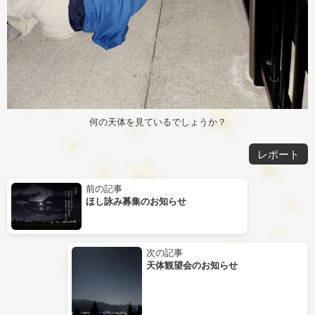
何の天体を見ているでしょうか？
レポート
過
前の記事
去
ほし詠み募集のお知らせ
の
投
稿
次
次の記事
の
天体観望会のお知らせ
投
稿