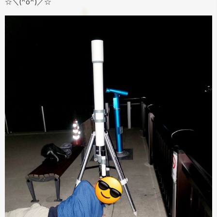
☆＼(^o^)／☆