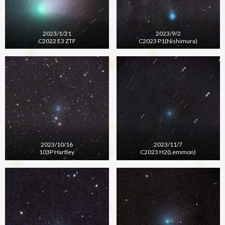
2023/1/21
2023/9/2
C2022 E3 ZTF
C2023 P1(Nishimura)
2023/10/16
2023/11/7
103P Hartley
C2023 H2(Lemmon)