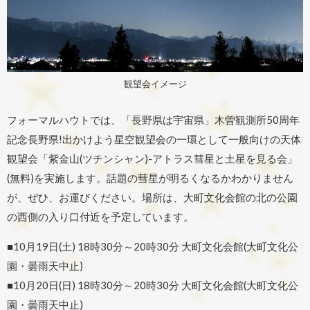
観望会イメージ
フォーマルハウトでは、「長野県は宇宙県」木曽観測所50周年
記念長野県!出かけよう星空観望会の一環として一般向けの天体
観望会「紫金山(ツチンシャン)-アトラス彗星と土星を見る会」
(無料)を実施します。話題の彗星が明るくなるかわかりません
が、ぜひ、お運びください。場所は、大町文化会館の北の公園
の西側の入り口付近を予定しています。
■10月19日(土) 18時30分～20時30分 大町文化会館(大町文化公
園・曇雨天中止)
■10月20日(日) 18時30分～20時30分 大町文化会館(大町文化公
園・曇雨天中止)