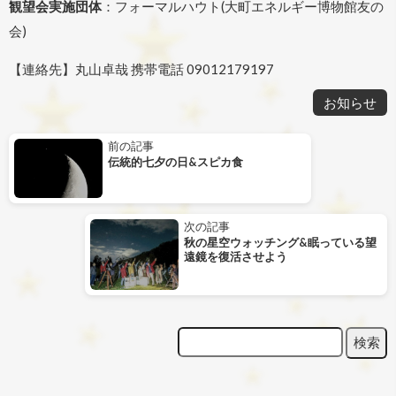
観望会実施団体
：フォーマルハウト(大町エネルギー博物館友の
会)
【連絡先】丸山卓哉 携帯電話 09012179197
お知らせ
過
前の記事
去
伝統的七夕の日&スピカ食
の
投
稿
次
次の記事
の
秋の星空ウォッチング&眠っている望
遠鏡を復活させよう
投
稿
検
検索
索
: