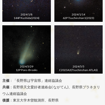
2024/1/8
2024/1/14
144P Kushida(2024)
62P Tsuchinshan1(2023)
2024/3/29
2024/5/5
12P Pons-Brooks
C2023A3(Tsuchinshan-ATLAS)
主催
：「長野県は宇宙県」連絡協議会
共催
：長野県天文愛好者連絡会( ながてん)、長野県プラネタリ
ウム連絡協議会
後援
：東京大学木曽観測所、長野県